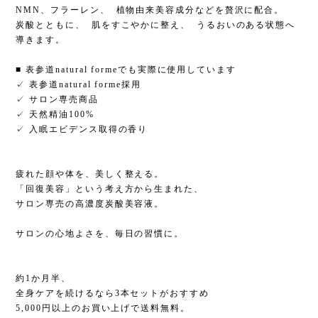
NMN、フラーレン、 植物由来美容成分などを贅沢に配合。
炭酸とともに、 肌をすこやかに整え、 うるおいのある状態へ
導きます。
■ 表参道natural formeでも実際に使用しています
✓ 表参道natural forme採用
✓ サロン専売商品
✓ 天然精油100%
✓ 入眠エビデンス取得の香り
疲れた顔や体を、美しく整える。
「回復美容」という考え方から生まれた、
サロン専売の高濃度炭酸美容液。
サロンの心地よさを、毎日の習慣に。
約1か月半、
全身ケアを続けるなら3本セットがおすすめ
5,000円以上のお買い上げで送料無料。