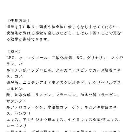
【使用方法】
適量を手に取り、頭皮や体全体に優しくなじませてください。
炭酸泡が弾ける感覚を楽しみながら、しばらく置くことで更な
る効果が期待できます。
【成分】
LPG、水、エタノール、二酸化炭素、BG、グリセリン、スクワ
ラン、パ
ルミチン酸イソプロピル、アルガニアスピノサカルス培養エキ
ス、コメ
発酵液、ニコチンアミドモノヌクレオチド、3-グリセリルアス
コルビン
酸、加水分解エラスチン、フラーレン、加水分解コラーゲン、
サクシノイ
ルアテロコラーゲン、水溶性コラーゲン、ネムノキ樹皮エキ
ス、センブリ
エキス、アカヤジオウ根エキス、セイヨウキズタ葉/茎エキス、
ローズマリ