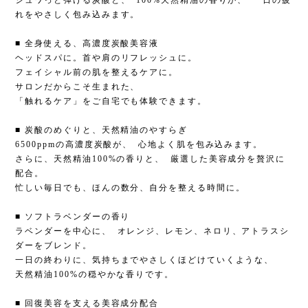
シュワっと弾ける炭酸と、 100%天然精油の香りが、 一日の疲
れをやさしく包み込みます。
■ 全身使える、高濃度炭酸美容液
ヘッドスパに。首や肩のリフレッシュに。
フェイシャル前の肌を整えるケアに。
サロンだからこそ生まれた、
「触れるケア」をご自宅でも体験できます。
■ 炭酸のめぐりと、天然精油のやすらぎ
6500ppmの高濃度炭酸が、 心地よく肌を包み込みます。
さらに、天然精油100%の香りと、 厳選した美容成分を贅沢に
配合。
忙しい毎日でも、ほんの数分、自分を整える時間に。
■ ソフトラベンダーの香り
ラベンダーを中心に、 オレンジ、レモン、ネロリ、アトラスシ
ダーをブレンド。
一日の終わりに、気持ちまでやさしくほどけていくような、
天然精油100%の穏やかな香りです。
■ 回復美容を支える美容成分配合