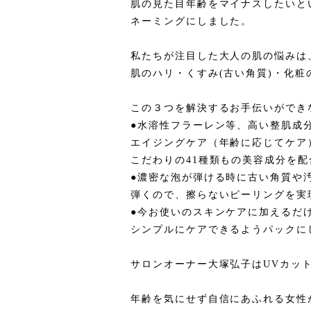
肌の見た目年齢をマイナスしたいと
ネーミングにしました。
私たちが注目した大人の肌の悩みは
肌のハリ・くすみ(古い角質)・化粧
この３つを解決するお手伝いができ
●水溶性フラーレン等、高い整肌成
エイジングケア（年齢に応じてケア
こだわりの41種類もの美容成分を配
●濃密な泡が弾ける時に古い角質や
弾くので、擦らないピーリングを実
●今お使いのスキンケアに加えるだ
シンプルにケアできるようパックに
サロンオーナー大塚弘子はUVカッ
年齢を気にせず自信にあふれる女性