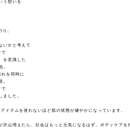
いう想いを
、
のり。
ないかと考えて
分で
）を意識した
合。
汚れを同時に
現。
けで
しました。
トアイテムを使わないほど肌の状態が健やかになっています。
が沢山増えたら、社会はもっと元気になるはず。ボディケアを